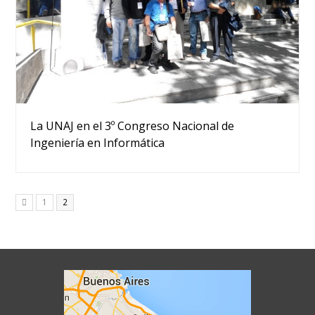
La UNAJ en el 3º Congreso Nacional de
Ingeniería en Informática
Page
Page
1
2
Anterior