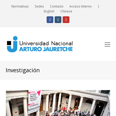
Normativas
Sedes
Contacto
Acceso Interno
|
English
Chinese
Facebook
Instagram
Youtube
O
Mo
M
Investigación